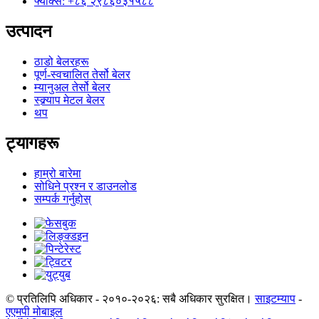
फ्याक्स: +८६ २९८६०३१५८८
उत्पादन
ठाडो बेलरहरू
पूर्ण-स्वचालित तेर्सो बेलर
म्यानुअल तेर्सो बेलर
स्क्र्याप मेटल बेलर
थप
ट्यागहरू
हाम्रो बारेमा
सोधिने प्रश्न र डाउनलोड
सम्पर्क गर्नुहोस्
© प्रतिलिपि अधिकार - २०१०-२०२६: सबै अधिकार सुरक्षित।
साइटम्याप
-
एएमपी मोबाइल