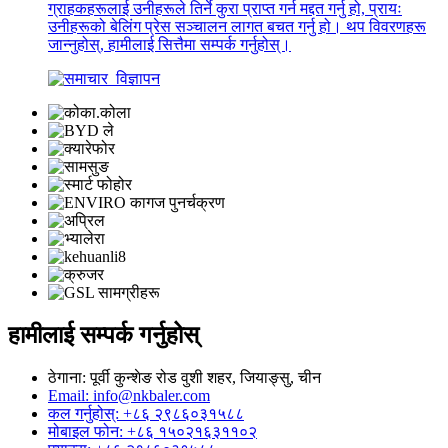
ग्राहकहरूलाई उनीहरूले तिर्ने कुरा प्राप्त गर्न मद्दत गर्नु हो, प्रायः
उनीहरूको बेलिंग प्रेस सञ्चालन लागत बचत गर्नु हो। थप विवरणहरू
जान्नुहोस्, हामीलाई सित्तैमा सम्पर्क गर्नुहोस्।
हामीलाई सम्पर्क गर्नुहोस्
ठेगाना: पूर्वी कुन्शेङ रोड वुशी शहर, जियाङ्सु, चीन
Email: info@nkbaler.com
कल गर्नुहोस्: +८६ २९८६०३१५८८
मोबाइल फोन: +८६ १५०२१६३११०२