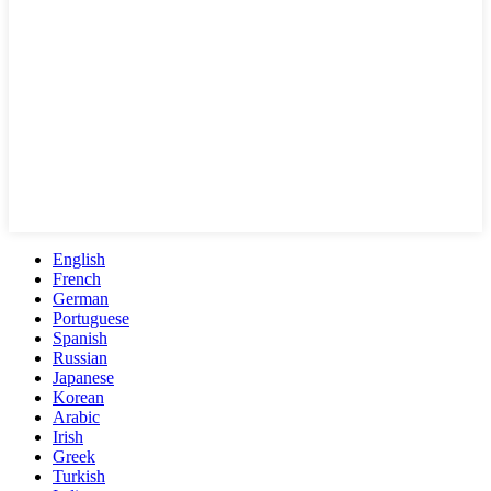
English
French
German
Portuguese
Spanish
Russian
Japanese
Korean
Arabic
Irish
Greek
Turkish