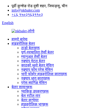
पूर्वी कुन्शेङ रोड वुशी शहर, जियाङ्सु, चीन
info@nkbaler.com
+८६ १५०२१६३११०२
English
हाम्रो बारेमा
हाइड्रोलिक बेलर
ठाडो बेलरहरू
पूर्ण-स्वचालित तेर्सो बेलर
म्यानुअल तेर्सो बेलर
स्क्र्याप मेटल बेलर
काठको धुलो बेलर मेसिन
स्क्र्याप फोम प्रेस मेसिन
भारी फोहोर हाइड्रोलिक कातरहरू
स्क्र्याप धातु कातरहरू
प्रेस ब्यागिङ मेसिन
बेलर सामानहरू
प्याकिङ उपकरणहरू
बेल स्टील तार
बेलर कन्भेयर
हाइड्रोलिक भागहरू