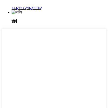
+८६१५०२१६३११०२
शीर्ष