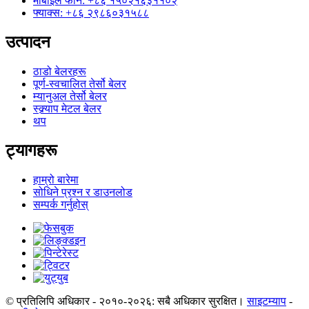
मोबाइल फोन: +८६ १५०२१६३११०२
फ्याक्स: +८६ २९८६०३१५८८
उत्पादन
ठाडो बेलरहरू
पूर्ण-स्वचालित तेर्सो बेलर
म्यानुअल तेर्सो बेलर
स्क्र्याप मेटल बेलर
थप
ट्यागहरू
हाम्रो बारेमा
सोधिने प्रश्न र डाउनलोड
सम्पर्क गर्नुहोस्
© प्रतिलिपि अधिकार - २०१०-२०२६: सबै अधिकार सुरक्षित।
साइटम्याप
-