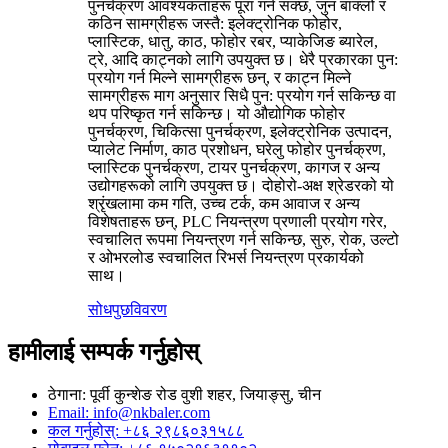
पुनर्चक्रण आवश्यकताहरू पूरा गर्न सक्छ, जुन बाक्लो र
कठिन सामग्रीहरू जस्तै: इलेक्ट्रोनिक फोहोर,
प्लास्टिक, धातु, काठ, फोहोर रबर, प्याकेजिङ ब्यारेल,
ट्रे, आदि काट्नको लागि उपयुक्त छ। धेरै प्रकारका पुन:
प्रयोग गर्न मिल्ने सामग्रीहरू छन्, र काट्न मिल्ने
सामग्रीहरू माग अनुसार सिधै पुन: प्रयोग गर्न सकिन्छ वा
थप परिष्कृत गर्न सकिन्छ। यो औद्योगिक फोहोर
पुनर्चक्रण, चिकित्सा पुनर्चक्रण, इलेक्ट्रोनिक उत्पादन,
प्यालेट निर्माण, काठ प्रशोधन, घरेलु फोहोर पुनर्चक्रण,
प्लास्टिक पुनर्चक्रण, टायर पुनर्चक्रण, कागज र अन्य
उद्योगहरूको लागि उपयुक्त छ। दोहोरो-अक्ष श्रेडरको यो
श्रृंखलामा कम गति, उच्च टर्क, कम आवाज र अन्य
विशेषताहरू छन्, PLC नियन्त्रण प्रणाली प्रयोग गरेर,
स्वचालित रूपमा नियन्त्रण गर्न सकिन्छ, सुरु, रोक, उल्टो
र ओभरलोड स्वचालित रिभर्स नियन्त्रण प्रकार्यको
साथ।
सोधपुछ
विवरण
हामीलाई सम्पर्क गर्नुहोस्
ठेगाना: पूर्वी कुन्शेङ रोड वुशी शहर, जियाङ्सु, चीन
Email: info@nkbaler.com
कल गर्नुहोस्: +८६ २९८६०३१५८८