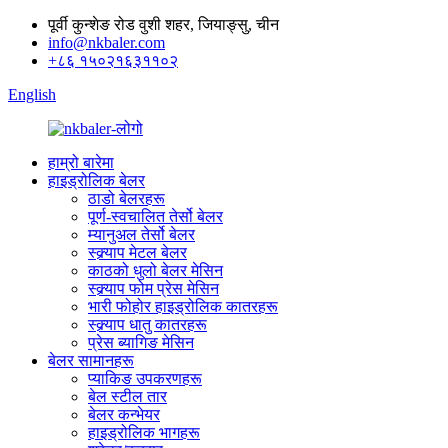
पूर्वी कुन्शेङ रोड वुशी शहर, जियाङ्सु, चीन
info@nkbaler.com
+८६ १५०२१६३११०२
English
हाम्रो बारेमा
हाइड्रोलिक बेलर
ठाडो बेलरहरू
पूर्ण-स्वचालित तेर्सो बेलर
म्यानुअल तेर्सो बेलर
स्क्र्याप मेटल बेलर
काठको धुलो बेलर मेसिन
स्क्र्याप फोम प्रेस मेसिन
भारी फोहोर हाइड्रोलिक कातरहरू
स्क्र्याप धातु कातरहरू
प्रेस ब्यागिङ मेसिन
बेलर सामानहरू
प्याकिङ उपकरणहरू
बेल स्टील तार
बेलर कन्भेयर
हाइड्रोलिक भागहरू