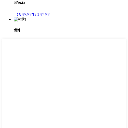
टेलिफोन
+८६१५०२१६३११०२
शीर्ष